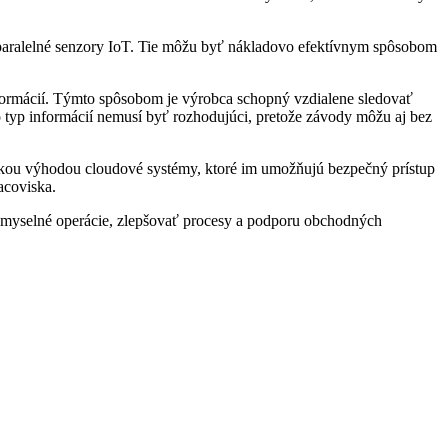
 paralelné senzory IoT. Tie môžu byť nákladovo efektívnym spôsobom
ormácií. Týmto spôsobom je výrobca schopný vzdialene sledovať
to typ informácií nemusí byť rozhodujúci, pretože závody môžu aj bez
vskou výhodou cloudové systémy, ktoré im umožňujú bezpečný prístup
acoviska.
iemyselné operácie, zlepšovať procesy a podporu obchodných