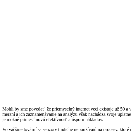
Mohli by sme povedať, že priemyselný internet vecí existuje už 50 a v
meraní a ich zaznamenávanie na analýzu však nachádza svoje uplatn
je možné priniesť novú efektívnosť a úsporu nákladov.
Vo väčšine tovární sa senzory tradične nepoužívajú na procesy, ktoré 