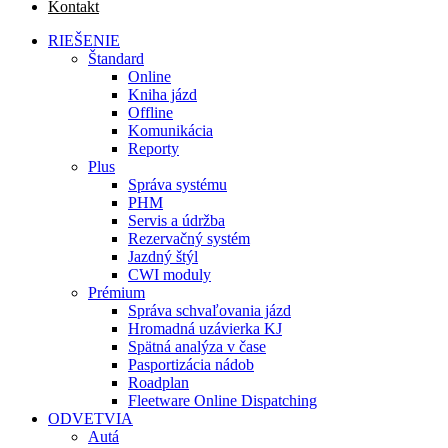
Kontakt
RIEŠENIE
Štandard
Online
Kniha jázd
Offline
Komunikácia
Reporty
Plus
Správa systému
PHM
Servis a údržba
Rezervačný systém
Jazdný štýl
CWI moduly
Prémium
Správa schvaľovania jázd
Hromadná uzávierka KJ
Spätná analýza v čase
Pasportizácia nádob
Roadplan
Fleetware Online Dispatching
ODVETVIA
Autá