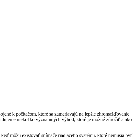
ripojené k počítačom, ktoré sa zameriavajú na lepšie zhromažďovanie
evidujeme niekoľko významných výhod, ktoré je možné zúročiť a ako
ade, keď môžu existovať snímače riadiaceho systému, ktoré nemusia byť