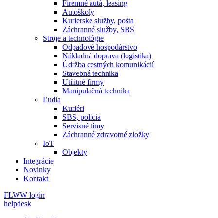
Firemné autá, leasing
Autoškoly
Kuriérske služby, pošta
Záchranné služby, SBS
Stroje a technológie
Odpadové hospodárstvo
Nákladná doprava (logistika)
Údržba cestných komunikácií
Stavebná technika
Utilitné firmy
Manipulačná technika
Ľudia
Kuriéri
SBS, polícia
Servisné tímy
Záchranné zdravotné zložky
IoT
Objekty
Integrácie
Novinky
Kontakt
FLWW login
helpdesk