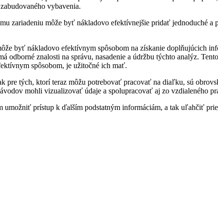
u zabudovaného vybavenia.
ému zariadeniu môže byť nákladovo efektívnejšie pridať jednoduché a
ôže byť nákladovo efektívnym spôsobom na získanie doplňujúcich inf
 má odborné znalosti na správu, nasadenie a údržbu týchto analýz. Ten
fektívnym spôsobom, je užitočné ich mať.
k pre tých, ktorí teraz môžu potrebovať pracovať na diaľku, sú obro
závodov mohli vizualizovať údaje a spolupracovať aj zo vzdialeného pr
m umožniť prístup k ďalším podstatným informáciám, a tak uľahčiť pr