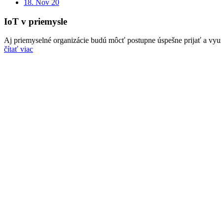
18. Nov 20
IoT v priemysle
Aj priemyselné organizácie budú môcť postupne úspešne prijať a využ
čítať viac