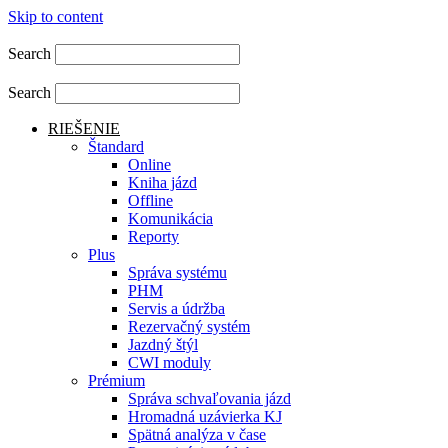
Skip to content
Search
Search
RIEŠENIE
Štandard
Online
Kniha jázd
Offline
Komunikácia
Reporty
Plus
Správa systému
PHM
Servis a údržba
Rezervačný systém
Jazdný štýl
CWI moduly
Prémium
Správa schvaľovania jázd
Hromadná uzávierka KJ
Spätná analýza v čase