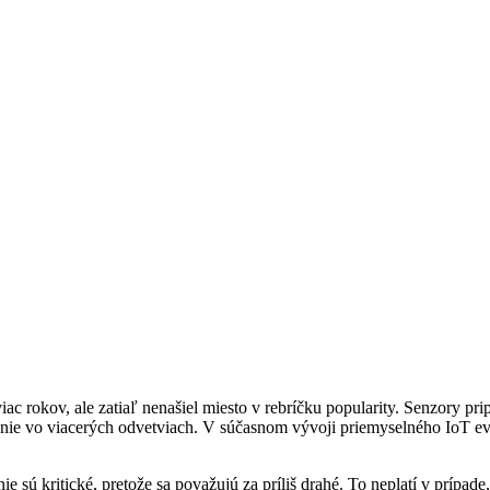
iac rokov, ale zatiaľ nenašiel miesto v rebríčku popularity. Senzory p
enie vo viacerých odvetviach. V súčasnom vývoji priemyselného IoT 
nie sú kritické, pretože sa považujú za príliš drahé. To neplatí v príp