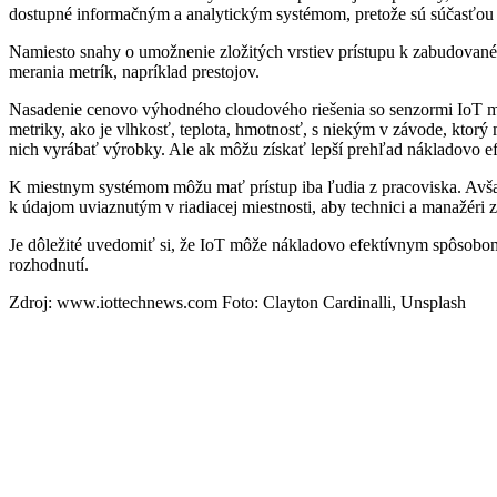
dostupné informačným a analytickým systémom, pretože sú súčasťo
Namiesto snahy o umožnenie zložitých vrstiev prístupu k zabudovan
merania metrík, napríklad prestojov.
Nasadenie cenovo výhodného cloudového riešenia so senzormi IoT m
metriky, ako je vlhkosť, teplota, hmotnosť, s niekým v závode, ktorý
nich vyrábať výrobky. Ale ak môžu získať lepší prehľad nákladovo e
K miestnym systémom môžu mať prístup iba ľudia z pracoviska. Avša
k údajom uviaznutým v riadiacej miestnosti, aby technici a manažéri 
Je dôležité uvedomiť si, že IoT môže nákladovo efektívnym spôsobo
rozhodnutí.
Zdroj: www.iottechnews.com Foto: Clayton Cardinalli, Unsplash