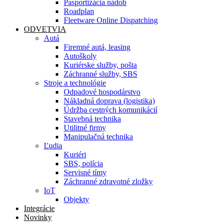
Pasportizácia nádob
Roadplan
Fleetware Online Dispatching
ODVETVIA
Autá
Firemné autá, leasing
Autoškoly
Kuriérske služby, pošta
Záchranné služby, SBS
Stroje a technológie
Odpadové hospodárstvo
Nákladná doprava (logistika)
Údržba cestných komunikácií
Stavebná technika
Utilitné firmy
Manipulačná technika
Ľudia
Kuriéri
SBS, polícia
Servisné tímy
Záchranné zdravotné zložky
IoT
Objekty
Integrácie
Novinky