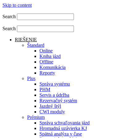
Skip to content
Search
Search
RIEŠENIE
Štandard
Online
Kniha jázd
Offline
Komunikácia
Reporty
Plus
Správa systému
PHM
Servis a údržba
Rezervačný systém
Jazdný štýl
CWI moduly
Prémium
Správa schvaľovania jázd
Hromadná uzávierka KJ
Spätná analýza v čase