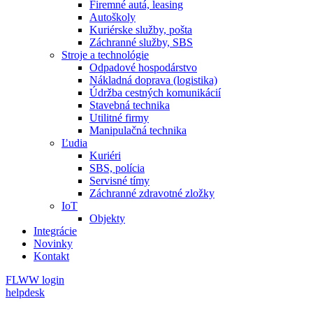
Firemné autá, leasing
Autoškoly
Kuriérske služby, pošta
Záchranné služby, SBS
Stroje a technológie
Odpadové hospodárstvo
Nákladná doprava (logistika)
Údržba cestných komunikácií
Stavebná technika
Utilitné firmy
Manipulačná technika
Ľudia
Kuriéri
SBS, polícia
Servisné tímy
Záchranné zdravotné zložky
IoT
Objekty
Integrácie
Novinky
Kontakt
FLWW login
helpdesk