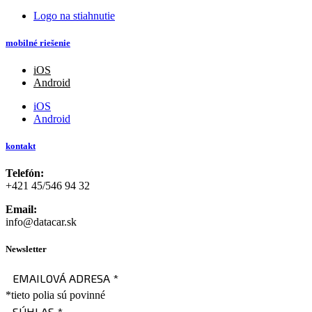
Logo na stiahnutie
mobilné riešenie
iOS
Android
iOS
Android
kontakt
Telefón:
+421 45/546 94 32
Email:
info@datacar.sk
Newsletter
EMAILOVÁ ADRESA
*
*tieto polia sú povinné
SÚHLAS
*