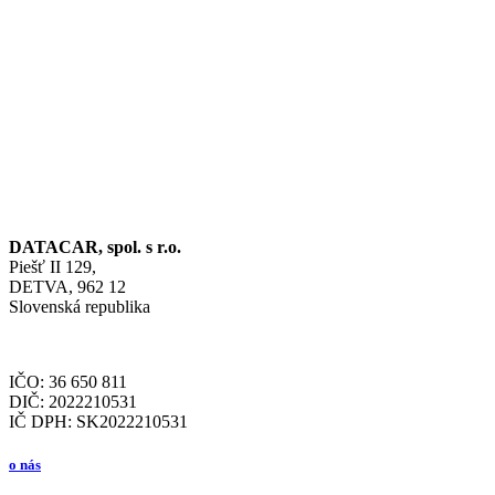
DATACAR, spol. s r.o.
Piešť II 129,
DETVA, 962 12
Slovenská republika
IČO: 36 650 811
DIČ: 2022210531
IČ DPH: SK2022210531
o nás