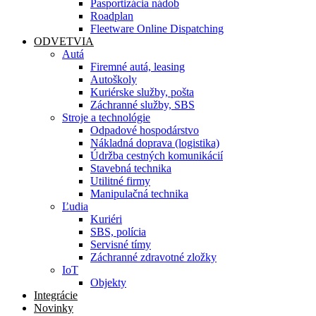
Pasportizácia nádob
Roadplan
Fleetware Online Dispatching
ODVETVIA
Autá
Firemné autá, leasing
Autoškoly
Kuriérske služby, pošta
Záchranné služby, SBS
Stroje a technológie
Odpadové hospodárstvo
Nákladná doprava (logistika)
Údržba cestných komunikácií
Stavebná technika
Utilitné firmy
Manipulačná technika
Ľudia
Kuriéri
SBS, polícia
Servisné tímy
Záchranné zdravotné zložky
IoT
Objekty
Integrácie
Novinky