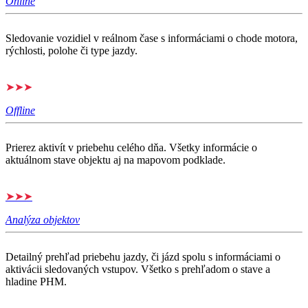
Online
Sledovanie vozidiel v reálnom čase s informáciami o chode motora,
rýchlosti, polohe či type jazdy.
➤➤➤
Offline
Prierez aktivít v priebehu celého dňa. Všetky informácie o
aktuálnom stave objektu aj na mapovom podklade.
➤➤➤
Analýza objektov
Detailný prehľad priebehu jazdy, či jázd spolu s informáciami o
aktivácii sledovaných vstupov. Všetko s prehľadom o stave a
hladine PHM.