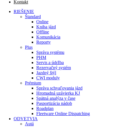
Kontakt
RIEŠENIE
Štandard
Online
Kniha jázd
Offline
Komunikácia
Reporty
Plus
Správa systému
PHM
Servis a údržba
Rezervačný systém
Jazdný štýl
CWI moduly
Prémium
Správa schvaľovania jázd
Hromadná uzávierka KJ
Spätná analýza v čase
Pasportizácia nádob
Roadplan
Fleetware Online Dispatching
ODVETVIA
Autá