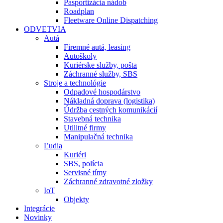
Pasportizácia nádob
Roadplan
Fleetware Online Dispatching
ODVETVIA
Autá
Firemné autá, leasing
Autoškoly
Kuriérske služby, pošta
Záchranné služby, SBS
Stroje a technológie
Odpadové hospodárstvo
Nákladná doprava (logistika)
Údržba cestných komunikácií
Stavebná technika
Utilitné firmy
Manipulačná technika
Ľudia
Kuriéri
SBS, polícia
Servisné tímy
Záchranné zdravotné zložky
IoT
Objekty
Integrácie
Novinky