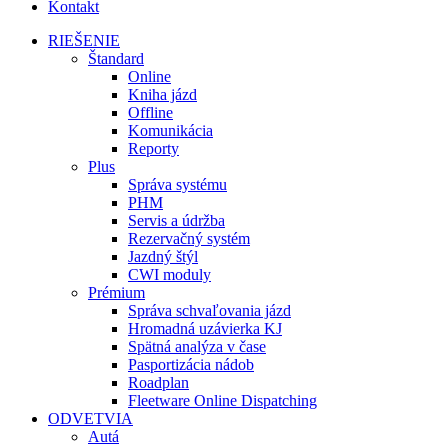
Kontakt
RIEŠENIE
Štandard
Online
Kniha jázd
Offline
Komunikácia
Reporty
Plus
Správa systému
PHM
Servis a údržba
Rezervačný systém
Jazdný štýl
CWI moduly
Prémium
Správa schvaľovania jázd
Hromadná uzávierka KJ
Spätná analýza v čase
Pasportizácia nádob
Roadplan
Fleetware Online Dispatching
ODVETVIA
Autá