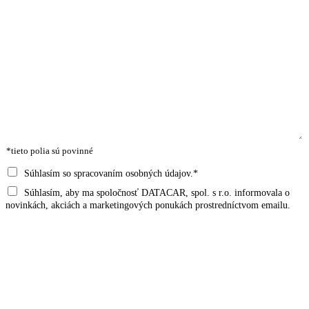
N
E
O
M
A
A
P
P
I
R
R
L
E
S
I
O
D
P
E
V
M
R
Z
Á
E
Á
V
A
T
V
I
D
S
A
S
R
P
*
*tieto polia sú povinné
K
E
R
O
S
Á
S
Súhlasím so spracovaním osobných údajov.*
*
A
V
U
M
Súhlasím, aby ma spoločnosť DATACAR, spol. s r.o. informovala o
*
Y
H
novinkách, akciách a marketingových ponukách prostredníctvom emailu.
A
*
L
R
A
K
S
E
*
Odoslať
T
I
N
G