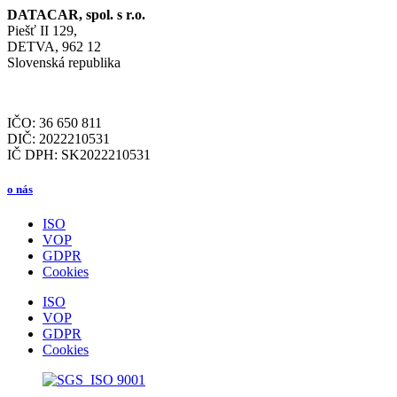
DATACAR, spol. s r.o.
Piešť II 129,
DETVA, 962 12
Slovenská republika
IČO: 36 650 811
DIČ: 2022210531
IČ DPH: SK2022210531
o nás
ISO
VOP
GDPR
Cookies
ISO
VOP
GDPR
Cookies