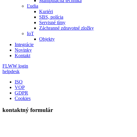
Manipulačná technika
Ľudia
Kuriéri
SBS, polícia
Servisné tímy
Záchranné zdravotné zložky
IoT
Objekty
Integrácie
Novinky
Kontakt
FLWW login
helpdesk
ISO
VOP
GDPR
Cookies
kontaktný formulár
M
E