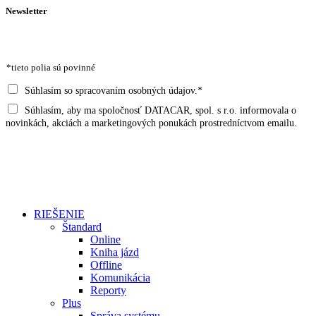
Newsletter
E
M
*tieto polia sú povinné
A
I
S
Súhlasím so spracovaním osobných údajov.*
L
Ú
S
Súhlasím, aby ma spoločnosť DATACAR, spol. s r.o. informovala o
O
H
novinkách, akciách a marketingových ponukách prostredníctvom emailu.
U
V
L
H
Á
A
L
A
S
A
D
*
Odoslať
S
R
E
RIEŠENIE
S
Štandard
A
Online
*
Kniha jázd
Offline
Komunikácia
Reporty
Plus
Správa systému