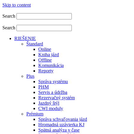
Skip to content
Search
Search
RIEŠENIE
Štandard
Online
Kniha jázd
Offline
Komunikácia
Reporty
Plus
Správa systému
PHM
Servis a údržba
Rezervačný systém
Jazdný štýl
CWI moduly
Prémium
Správa schvaľovania jázd
Hromadná uzávierka KJ
Spätná analýza v čase