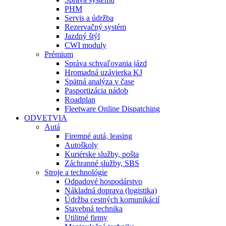
PHM
Servis a údržba
Rezervačný systém
Jazdný štýl
CWI moduly
Prémium
Správa schvaľovania jázd
Hromadná uzávierka KJ
Spätná analýza v čase
Pasportizácia nádob
Roadplan
Fleetware Online Dispatching
ODVETVIA
Autá
Firemné autá, leasing
Autoškoly
Kuriérske služby, pošta
Záchranné služby, SBS
Stroje a technológie
Odpadové hospodárstvo
Nákladná doprava (logistika)
Údržba cestných komunikácií
Stavebná technika
Utilitné firmy