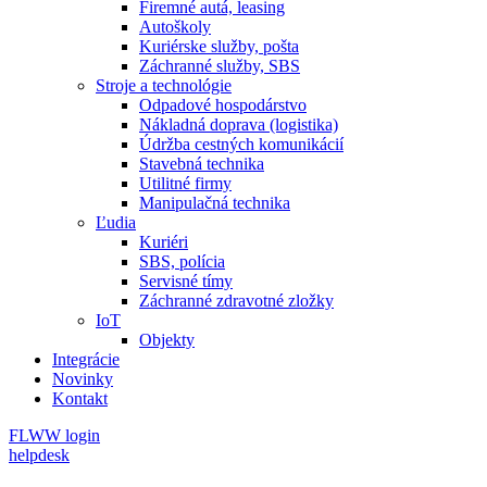
Firemné autá, leasing
Autoškoly
Kuriérske služby, pošta
Záchranné služby, SBS
Stroje a technológie
Odpadové hospodárstvo
Nákladná doprava (logistika)
Údržba cestných komunikácií
Stavebná technika
Utilitné firmy
Manipulačná technika
Ľudia
Kuriéri
SBS, polícia
Servisné tímy
Záchranné zdravotné zložky
IoT
Objekty
Integrácie
Novinky
Kontakt
FLWW login
helpdesk