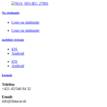
Na stiahnutie
Logo na stiahnutie
Logo na stiahnutie
mobilné riešenie
iOS
Android
iOS
Android
kontakt
Telefón:
+421 45/546 94 32
Email:
info@datacar.sk