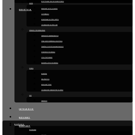
FLEETWARE ONLINE DISPATCHING
AUTÁ
FIREMNÉ AUTÁ, LEASING
ODVETVIA
AUTOŠKOLY
KURIÉRSKE SLUŽBY, POŠTA
ZÁCHRANNÉ SLUŽBY, SBS
STROJE A TECHNOLÓGIE
ODPADOVÉ HOSPODÁRSTVO
NÁKLADNÁ DOPRAVA (LOGISTIKA)
ÚDRŽBA CESTNÝCH KOMUNIKÁCIÍ
STAVEBNÁ TECHNIKA
UTILITNÉ FIRMY
MANIPULAČNÁ TECHNIKA
ĽUDIA
KURIÉRI
SBS, POLÍCIA
SERVISNÉ TÍMY
ZÁCHRANNÉ ZDRAVOTNÉ ZLOŽKY
IOT
OBJEKTY
INTEGRÁCIE
NOVINKY
RIEŠENIE
KONTAKT
ŠTANDARD