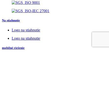
Na stiahnutie
Logo na stiahnutie
Logo na stiahnutie
mobilné riešenie
iOS
Android
iOS
Android
kontakt
Telefón:
+421 45/546 94 32
Email: