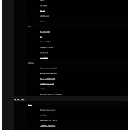
ONLINE
KNIHA JÁZD
OFFLINE
KOMUNIKÁCIA
REPORTY
PLUS
SPRÁVA SYSTÉMU
PHM
SERVIS A ÚDRŽBA
REZERVAČNÝ SYSTÉM
JAZDNÝ ŠTÝL
CWI MODULY
PRÉMIUM
SPRÁVA SCHVAĽOVANIA JÁZD
HROMADNÁ UZÁVIERKA KJ
SPÄTNÁ ANALÝZA V ČASE
PASPORTIZÁCIA NÁDOB
ROADPLAN
FLEETWARE ONLINE DISPATCHING
ODVETVIA
AUTÁ
FIREMNÉ AUTÁ, LEASING
AUTOŠKOLY
KURIÉRSKE SLUŽBY, POŠTA
ZÁCHRANNÉ SLUŽBY, SBS