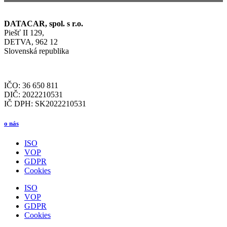
DATACAR, spol. s r.o.
Piešť II 129,
DETVA, 962 12
Slovenská republika
IČO: 36 650 811
DIČ: 2022210531
IČ DPH: SK2022210531
o nás
ISO
VOP
GDPR
Cookies
ISO
VOP
GDPR
Cookies