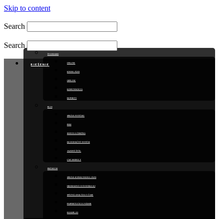
Skip to content
Search
Search
ŠTANDARD
ONLINE
RIEŠENIE
KNIHA JÁZD
OFFLINE
KOMUNIKÁCIA
REPORTY
PLUS
SPRÁVA SYSTÉMU
PHM
SERVIS A ÚDRŽBA
REZERVAČNÝ SYSTÉM
JAZDNÝ ŠTÝL
CWI MODULY
PRÉMIUM
SPRÁVA SCHVAĽOVANIA JÁZD
HROMADNÁ UZÁVIERKA KJ
SPÄTNÁ ANALÝZA V ČASE
PASPORTIZÁCIA NÁDOB
ROADPLAN