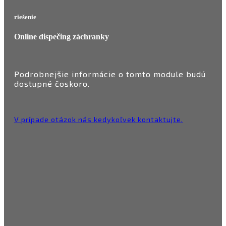
riešenie
Online dispečing záchranky
Podrobnejšie informácie o tomto module budú
dostupné čoskoro.
V prípade otázok nás kedykoľvek
kontaktujte.