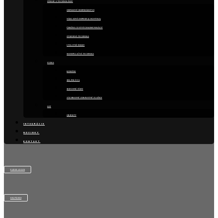
STROJE A TECHNOLÓGIE
ODPADOVÉ HOSPODÁRSTVO
NÁKLADNÁ DOPRAVA (LOGISTIKA)
ÚDRŽBA CESTNÝCH KOMUNIKÁCIÍ
STAVEBNÁ TECHNIKA
UTILITNÉ FIRMY
MANIPULAČNÁ TECHNIKA
ĽUDIA
KURIÉRI
SBS, POLÍCIA
SERVISNÉ TÍMY
ZÁCHRANNÉ ZDRAVOTNÉ ZLOŽKY
IOT
OBJEKTY
INTEGRÁCIE
NOVINKY
KONTAKT
FLWW LOGIN
HELPDESK