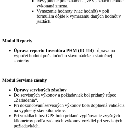
Nevyplnené pole znamená, že v jazdách nebude
vykonaná zmena.
Vymazanie hodnoty (viac hodnôt) v poli
formulára dôjde k vymazaniu daných hodnôt v
jazdách.
Modul Reporty
Úprava reportu Inventúra PHM (ID 114)
– úprava na
výpočet hodnôt počiatočného stavu nádrže a skutočnej
spotreby.
Modul Servisné zásahy
Úpravy servisných zásahov
Do servisných výkonov a požiadaviek bol pridaný stĺpec
„Zariadenia“.
Pri dokončovaní servisných výkonov bola doplnená validácia
na vyplnený stav kilometrov.
Pri vozidlách bez GPS bolo pridané vyplňovanie zvyšných
kilometrov podľa zadaných výkonov vozidiel pri servisných
požiadavkách.