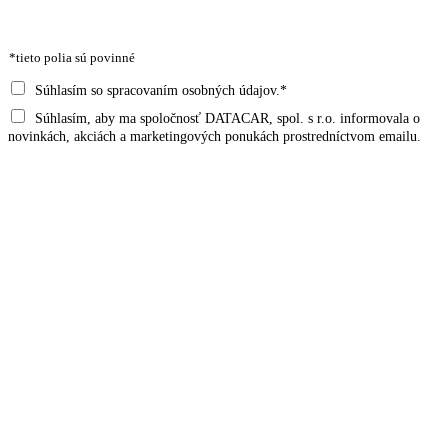
E
M
*tieto polia sú povinné
A
I
S
Súhlasím so spracovaním osobných údajov.*
L
Ú
S
Súhlasím, aby ma spoločnosť DATACAR, spol. s r.o. informovala o
O
H
novinkách, akciách a marketingových ponukách prostredníctvom emailu.
U
V
L
H
Á
A
L
A
S
A
D
*
Odoslať
S
R
E
S
A
RIEŠENIE
*
ODVETVIA
Integrácie
Novinky