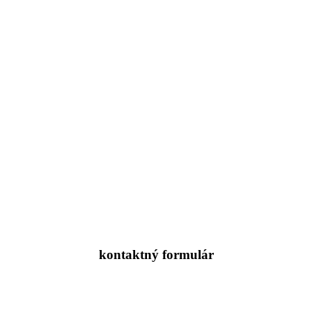
Kontakt
FLWW LOGIN
HELPDESK
ISO
VOP
GDPR
Cookies
kontaktný formulár
M
E