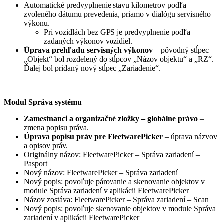
Automatické predvyplnenie stavu kilometrov podľa
zvoleného dátumu prevedenia, priamo v dialógu servisného
výkonu.
Pri vozidlách bez GPS je predvyplnenie podľa
zadaných výkonov vozidiel.
Úprava prehľadu servisných výkonov
– pôvodný stĺpec
„Objekt“ bol rozdelený do stĺpcov „Názov objektu“ a „RZ“.
Ďalej bol pridaný nový stĺpec „Zariadenie“.
Modul Správa systému
Zamestnanci a organizačné zložky – globálne právo
–
zmena popisu práva.
Úprava popisu práv pre FleetwarePicker
– úprava názvov
a opisov práv.
Originálny názov: FleetwarePicker – Správa zariadení –
Pasport
Nový názov: FleetwarePicker – Správa zariadení
Nový popis: povoľuje párovanie a skenovanie objektov v
module Správa zariadení v aplikácii FleetwarePicker
Názov zostáva: FleetwarePicker – Správa zariadení – Scan
Nový popis: povoľuje skenovanie objektov v module Správa
zariadení v aplikácii FleetwarePicker