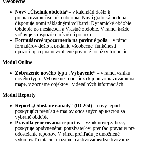
Všeobecné
Nový „Číselník obdobia“
– v kalendári došlo k
prepracovaniu číselníka obdobia. Nová grafická podoba
disponuje tromi základnými voľbami: Dynamické obdobie,
Obdobie po mesiacoch a Vlastné obdobie. V rámci každej
voľby je k dispozícii príslušná ponuka.
Formulárové upozornenia na povinné polia
– v rámci
formulárov došlo k pridaniu všeobecnej funkčnosti
upozorňujúcej na nevyplnené povinné položky formulára.
Modul Online
Zobrazenie nového typu „Vybavenie“
– v rámci vzniku
nového typu „Vybavenie“ dochádza k jeho zobrazovaniu na
mape, v zozname objektov i v detailných informáciách.
Modul Reporty
Report „Odoslané e-maily“ (ID 204)
– nový report
poskytujúci prehľad e-mailov odoslaných aplikáciou za
vybrané obdobie.
Pravidlá generovania reportov
– vznik novej záložky
poskytuje oprávnenému používateľovi prehľad pravidiel pre
odosielanie reportov. V rámci prehľadu je umožnené
vykonávať editáciu, mazanie a aktivovanie/deaktivovanie