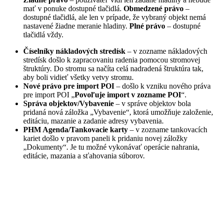
mať v ponuke dostupné tlačidlá.
Obmedzené právo
–
dostupné tlačidlá, ale len v prípade, že vybraný objekt nemá
nastavené žiadne meranie hladiny.
Plné právo
– dostupné
tlačidlá vždy.
Číselníky nákladových stredísk
– v zozname nákladových
stredísk došlo k zapracovaniu radenia pomocou stromovej
štruktúry. Do stromu sa načíta celá nadradená štruktúra tak,
aby boli vidieť všetky vetvy stromu.
Nové právo pre import POI
– došlo k vzniku nového práva
pre import POI „
Povoľuje import v zozname POI
“.
Správa objektov/Vybavenie
– v správe objektov bola
pridaná nová záložka „Vybavenie“, ktorá umožňuje založenie,
editáciu, mazanie a zadanie adresy vybavenia.
PHM Agenda/Tankovacie karty
– v zozname tankovacích
kariet došlo v pravom paneli k pridaniu novej záložky
„Dokumenty“. Je tu možné vykonávať operácie nahrania,
editácie, mazania a sťahovania súborov.