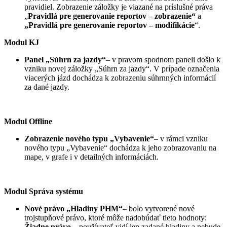
pravidiel. Zobrazenie záložky je viazané na príslušné práva
„
Pravidlá pre generovanie reportov – zobrazenie“
a
„Pravidlá pre generovanie reportov – modifikácie
“.
Modul KJ
Panel „Súhrn za jazdy“
– v pravom spodnom paneli došlo k
vzniku novej záložky „Súhrn za jazdy“. V prípade označenia
viacerých jázd dochádza k zobrazeniu súhrnných informácií
za dané jazdy.
Modul Offline
Zobrazenie nového typu „Vybavenie“
– v rámci vzniku
nového typu „Vybavenie“ dochádza k jeho zobrazovaniu na
mape, v grafe i v detailných informáciách.
Modul Správa systému
Nové právo „Hladiny PHM“
– bolo vytvorené nové
trojstupňové právo, ktoré môže nadobúdať tieto hodnoty:
Žiadne právo
– používateľ vidí len zadané hladiny a nebude