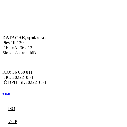
DATACAR, spol. s r.o.
Piešť II 129,
DETVA, 962 12
Slovenská republika
IČO: 36 650 811
DIČ: 2022210531
IČ DPH: SK2022210531
o nás
ISO
VOP