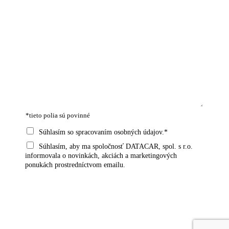
N
E
O
M
A
A
P
P
I
R
R
L
E
S
I
O
D
P
E
V
M
R
Z
Á
E
Á
V
A
T
V
I
D
S
A
S
R
P
*
*tieto polia sú povinné
K
E
R
O
S
Á
S
Súhlasím so spracovaním osobných údajov.*
*
A
V
U
M
Súhlasím, aby ma spoločnosť DATACAR, spol. s r.o.
*
Y
H
informovala o novinkách, akciách a marketingových
A
*
L
ponukách prostredníctvom emailu.
R
A
K
S
E
*
T
Odoslať
I
N
G